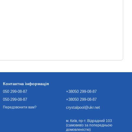
Контактна інформація
050 299-08-87
+38050 299-08-87
050-299-08-87
+38050 299-08-87
crystalpool@ukr.net
Передзвонити вам?
м. Київ, пр-т. Відрадний 103
(самовивіз за попередньою
домовленістю)