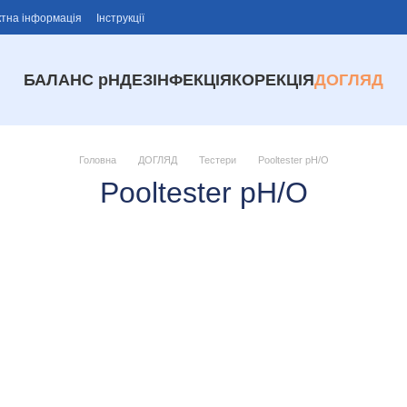
ктна інформація
Інструкції
БАЛАНС рН
ДЕЗІНФЕКЦІЯ
КОРЕКЦІЯ
ДОГЛЯД
Головна
ДОГЛЯД
Тестери
Pooltester pH/O
Pooltester pH/O