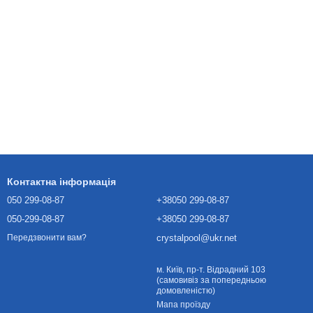
Контактна інформація
050 299-08-87
+38050 299-08-87
050-299-08-87
+38050 299-08-87
crystalpool@ukr.net
Передзвонити вам?
м. Київ, пр-т. Відрадний 103
(самовивіз за попередньою
домовленістю)
Мапа проїзду