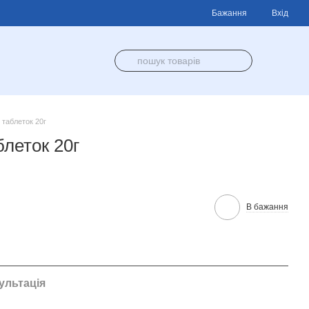
Бажання
Вхід
таблеток 20г
леток 20г
В бажання
ультація