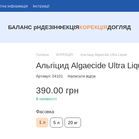
ктна інформація
Інструкції
БАЛАНС рН
ДЕЗІНФЕКЦІЯ
КОРЕКЦІЯ
ДОГЛЯД
Головна
КОРЕКЦІЯ
Альгіцид Algaecide Ultra Liquid
Альгіцид Algaecide Ultra Liq
Артикул: 04101
Написати відгук
390.00 грн
В наявності
Фасовка
1 л
5 л
20 кг