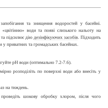
 запобігання та знищення водоростей у басейні.
є «цвітінню» води та появі слизького нальоту на
и та підсилює дію
дезінфікуючих засобів
. Підходить
и у приватних та громадських басейнах.
гуйте рН води (оптимально 7.2-7.6).
мірно розподіліть по поверхні води або внесіть у
аз на тиждень.
 проведіть шокову обробку хлором, після чого