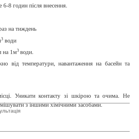
 6-8 годин після внесення.
раз на тиждень
3
м
води
3
л на 1м
води.
но від температури, навантаження на басейн та
місці. Уникати контакту зі шкірою та очима. Не
 змішувати з іншими хімічними засобами.
ультація