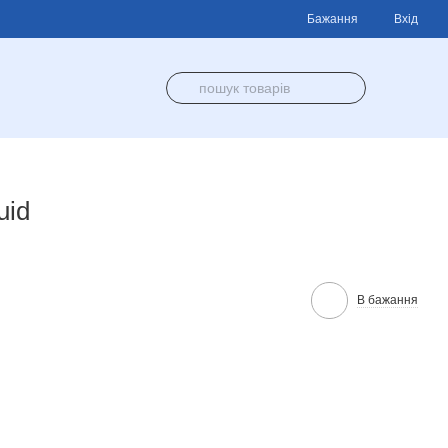
Бажання
Вхід
uid
В бажання